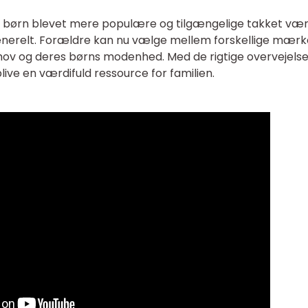
 børn blevet mere populære og tilgængelige takket væ
generelt. Forældre kan nu vælge mellem forskellige mærk
ehov og deres børns modenhed. Med de rigtige overvejelse
live en værdifuld ressource for familien.