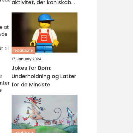
aktivitet, der kan skabe
glæde og kreativitet i
enhver lejlighed
e at
byde
 til
redaktionel
17. January 2024
Jokes for Børn:
Underholdning og Latter
de
enter
for de Mindste
e
redaktionel