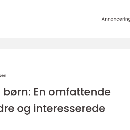
Annoncerin
sen
l børn: En omfattende
ldre og interesserede