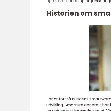
øge sikkerheden og organiseringen
Historien om smar
For at forstå nutidens smartwatch
udvikling. Smarture generelt har
Introduceret i begyndelsen af 2