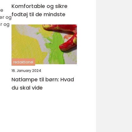
Komfortable og sikre
re
fodtøj til de mindste
er og
r og
redaktionel
16. January 2024
Natlampe til børn: Hvad
du skal vide