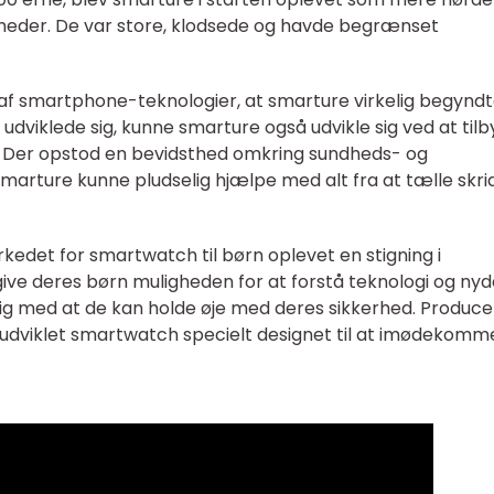
eder. De var store, klodsede og havde begrænset
f smartphone-teknologier, at smarture virkelig begyndt
dviklede sig, kunne smarture også udvikle sig ved at til
d. Der opstod en bevidsthed omkring sundheds- og
smarture kunne pludselig hjælpe med alt fra at tælle skridt
arkedet for smartwatch til børn oplevet en stigning i
give deres børn muligheden for at forstå teknologi og ny
ig med at de kan holde øje med deres sikkerhed. Produc
udviklet smartwatch specielt designet til at imødekomm