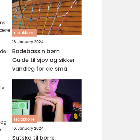
rns
 være
redaktionel
16. January 2024
Badebassin børn -
lde
Guide til sjov og sikker
vandleg for de små
e
ov.
redaktionel
 og
16. January 2024
e
Sutsko til børn: