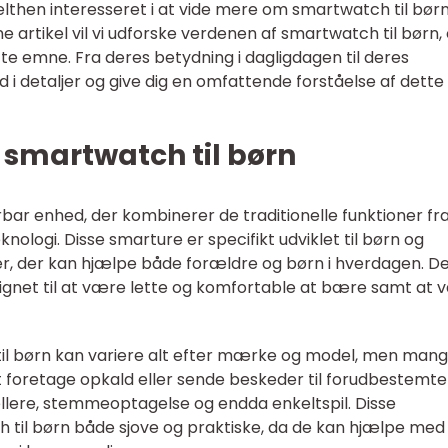
elthen interesseret i at vide mere om smartwatch til børn
ne artikel vil vi udforske verdenen af smartwatch til børn,
tte emne. Fra deres betydning i dagligdagen til deres
ned i detaljer og give dig en omfattende forståelse af dette
l smartwatch til børn
bar enhed, der kombinerer de traditionelle funktioner fra
logi. Disse smarture er specifikt udviklet til børn og
ner, der kan hjælpe både forældre og børn i hverdagen. D
signet til at være lette og komfortable at bære samt at
il børn kan variere alt efter mærke og model, men mang
 foretage opkald eller sende beskeder til forudbestemte
llere, stemmeoptagelse og endda enkeltspil. Disse
til børn både sjove og praktiske, da de kan hjælpe med