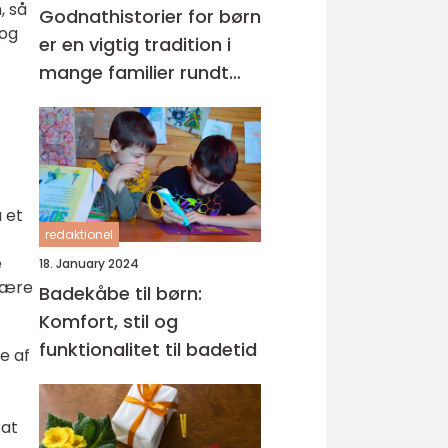
, så
Godnathistorier for børn
 og
er en vigtig tradition i
mange familier rundt
om i verden
 et
redaktionel
e
18. January 2024
 være
Badekåbe til børn:
Komfort, stil og
funktionalitet til badetid
e af
 at