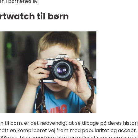
 i børnenes liv.
twatch til børn
 til børn, er det nødvendigt at se tilbage på deres histor
 haft en kompliceret vej frem mod popularitet og accept.
000’erne, blev smarture i starten oplevet som mere nørd