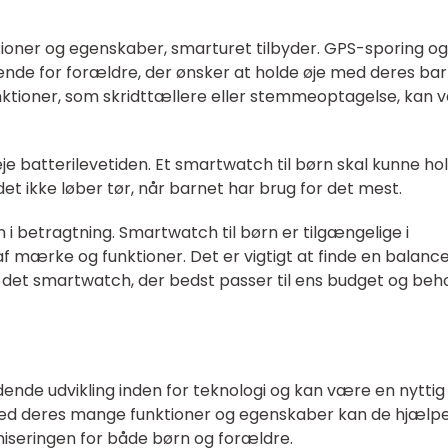
ktioner og egenskaber, smarturet tilbyder. GPS-sporing og
nde for forældre, der ønsker at holde øje med deres ba
nktioner, som skridttællere eller stemmeoptagelse, kan
je batterilevetiden. Et smartwatch til børn skal kunne ho
det ikke løber tør, når barnet har brug for det mest.
 i betragtning. Smartwatch til børn er tilgængelige i
af mærke og funktioner. Det er vigtigt at finde en balanc
 det smartwatch, der bedst passer til ens budget og beh
nde udvikling inden for teknologi og kan være en nyttig
g. Med deres mange funktioner og egenskaber kan de hjælp
iseringen for både børn og forældre.