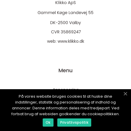
web:
www.klikko.dk
Menu
Annoncering
På vores website bruges cookies til at huske dine
Om os
indstillinger, statistik og personalisering af indhold og
Cookies
annoncer. Denne information deles med tredjepart. Ved
fortsat brug af websiden godkender du cookiepolitikken.
Kontakt os
Ok
Privatlivspolitik
Sitemap