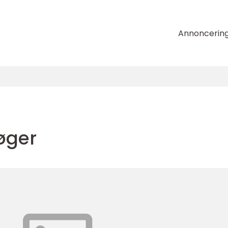
Annoncerin
øger