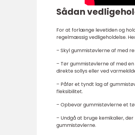
Sådan vedligehol
For at forlænge levetiden og hold
regelmæssig vedligeholdelse. Her 
– Skyl gummistøvlerne af med ren
– Tør gummistøvlerne af med en k
direkte sollys eller ved varmekil
– Påfør et tyndt lag af gummistøv
fleksibilitet.
– Opbevar gummistøvlerne et tørt
– Undgå at bruge kemikalier, der
gummistøvlerne.