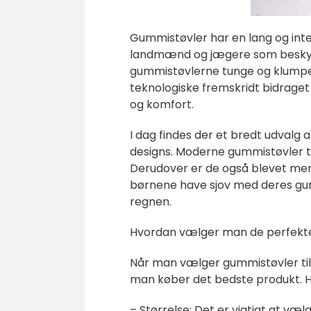
Gummistøvler har en lang og inte
landmænd og jægere som beskytt
gummistøvlerne tunge og klumpe
teknologiske fremskridt bidraget
og komfort.
I dag findes der et bredt udvalg a
designs. Moderne gummistøvler til
Derudover er de også blevet mere 
børnene have sjov med deres gumm
regnen.
Hvordan vælger man de perfekte 
Når man vælger gummistøvler til bø
man køber det bedste produkt. He
– Størrelse: Det er vigtigt at væ