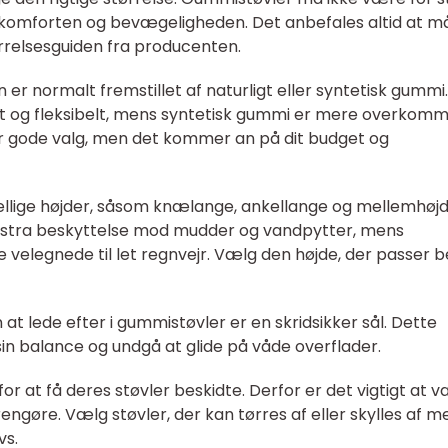
e komforten og bevægeligheden. Det anbefales altid at m
rrelsesguiden fra producenten.
 er normalt fremstillet af naturligt eller syntetisk gummi.
t og fleksibelt, mens syntetisk gummi er mere overkomm
r gode valg, men det kommer an på dit budget og
kellige højder, såsom knælange, ankellange og mellemhøjd
stra beskyttelse mod mudder og vandpytter, mens
velegnede til let regnvejr. Vælg den højde, der passer b
on at lede efter i gummistøvler er en skridsikker sål. Dette
in balance og undgå at glide på våde overflader.
or at få deres støvler beskidte. Derfor er det vigtigt at 
ngøre. Vælg støvler, der kan tørres af eller skylles af m
vs.