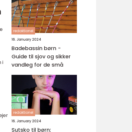
n
re
redaktionel
16. January 2024
Badebassin børn -
Guide til sjov og sikker
 i
vandleg for de små
redaktionel
ejer
16. January 2024
Sutsko til børn: