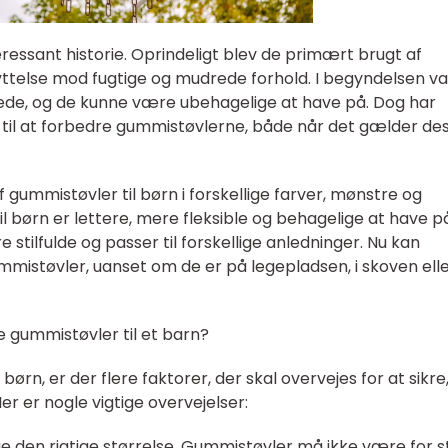
ressant historie. Oprindeligt blev de primært brugt af
else mod fugtige og mudrede forhold. I begyndelsen va
de, og de kunne være ubehagelige at have på. Dog har
 til at forbedre gummistøvlerne, både når det gælder de
f gummistøvler til børn i forskellige farver, mønstre og
 børn er lettere, mere fleksible og behagelige at have p
stilfulde og passer til forskellige anledninger. Nu kan
istøvler, uanset om de er på legepladsen, i skoven eller
gummistøvler til et barn?
rn, er der flere faktorer, der skal overvejes for at sikre,
r er nogle vigtige overvejelser:
lge den rigtige størrelse. Gummistøvler må ikke være for s