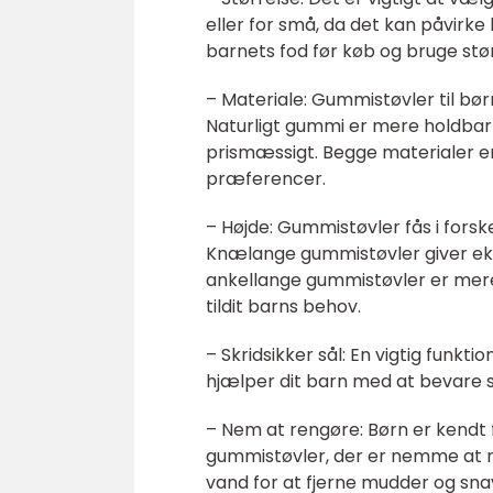
eller for små, da det kan påvirk
barnets fod før køb og bruge stø
– Materiale: Gummistøvler til børn
Naturligt gummi er mere holdbar
prismæssigt. Begge materialer e
præferencer.
– Højde: Gummistøvler fås i fors
Knælange gummistøvler giver ek
ankellange gummistøvler er mere 
tildit barns behov.
– Skridsikker sål: En vigtig funkti
hjælper dit barn med at bevare s
– Nem at rengøre: Børn er kendt f
gummistøvler, der er nemme at re
vand for at fjerne mudder og sna