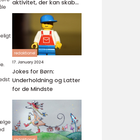
aktivitet, der kan skabe
åle
glæde og kreativitet i
enhver lejlighed
eligt
redaktionel
17. January 2024
e.
Jokes for Børn:
edst
Underholdning og Latter
for de Mindste
vælge
ed
redaktionel