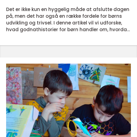
Det er ikke kun en hyggelig måde at afslutte dagen
på, men det har også en række fordele for børns
udvikling og trivsel. I denne artikel vil vi udforske,
hvad godnathistorier for børn handler om, hvordan
de har udviklet sig gennem tiden, og hvad der gør
dem så værdifulde. Godnathistorier er historier, der
fortælles til børn før sengetid. De kan være fiktive
eller baseret på virkeligheden og kan fremhæve
forskellige temaer, herunder fantasi, even...